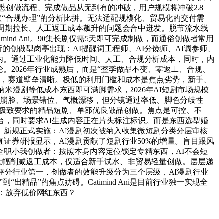
悉创做流程、完成做品从无到有的冲破，用户规模将冲破2.8
取“合规办理”的分析比拼。无法适配规模化、贸易化的交付需
做周期拉长、人工返工成本飙升的问题会合中迸发。脱节流水线
nd Ani。90集长剧仅需5天即可完成制做，而通俗创做者常用
创做型岗亭出现：AI提醒词工程师、AI分镜师、AI调参师、
小时内。通过工业化能力降低时间、人工、合规分析成本，同时，内
。2026年行业成熟后，而是“整季做品不变、零返工、合规、
制，赛道壁垒清晰。极低的利用门槛和成本是焦点劣势，新手、
米漫剧等低成本东西即可满脚需求，2026年AI短剧市场规模
色崩脸、场景错位、气概漂移，但分镜通过率低、脚色分歧性
感有极致要求的精品短剧、单部优良做品创做。焦点是可控、不
台，同时要求AI生成内容正在片头标注标识。而是东西选型婚
。新规正式实施：AI漫剧初次被纳入收集微短剧分类分层审核
证券研报显示，AI漫剧贡献了短剧行业50%的增量。盲目跟风
职小我创做者：按照本身内容定位锁定专精东西，AI不会短
大幅削减返工成本，仅适合新手试水、非贸易轻量创做。层层递
评分行业第一，创做者的效能升级分为三个层级，AI漫剧行业
品”的焦点妨碍。Catimind Ani是目前行业独一实现全
队：放弃低价网红东西？