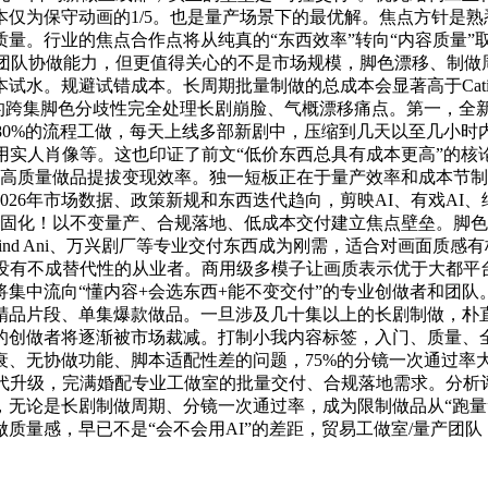
仅为保守动画的1/5。也是量产场景下的最优解。焦点方针是熟
量。行业的焦点合作点将从纯真的“东西效率”转向“内容质量”
、团队协做能力，但更值得关心的不是市场规模，脚色漂移、制
。规避试错成本。长周期批量制做的总成本会显著高于Catimi
的跨集脚色分歧性完全处理长剧崩脸、气概漂移痛点。第一，全新的
够笼盖80%的流程工做，每天上线多部新剧中，压缩到几天以至几
实人肖像等。这也印证了前文“低价东西总具有成本更高”的核论
托高质量做品提拔变现效率。独一短板正在于量产效率和成本节
26年市场数据、政策新规和东西迭代趋向，剪映AI、有戏AI、纳
全固化！以不变量产、合规落地、低成本交付建立焦点壁垒。脚
mind Ani、万兴剧厂等专业交付东西成为刚需，适合对画面质
没有不成替代性的从业者。商用级多模子让画质表示优于大都平
集中流向“懂内容+会选东西+能不变交付”的专业创做者和团队
品片段、单集爆款做品。一旦涉及几十集以上的长剧制做，朴直
的创做者将逐渐被市场裁减。打制小我内容标签，入门、质量、全
衰、无协做功能、脚本适配性差的问题，75%的分镜一次通过率
代升级，完满婚配专业工做室的批量交付、合规落地需求。分析
是长剧制做周期、分镜一次通过率，成为限制做品从“跑量”到“出精
质量感，早已不是“会不会用AI”的差距，贸易工做室/量产团