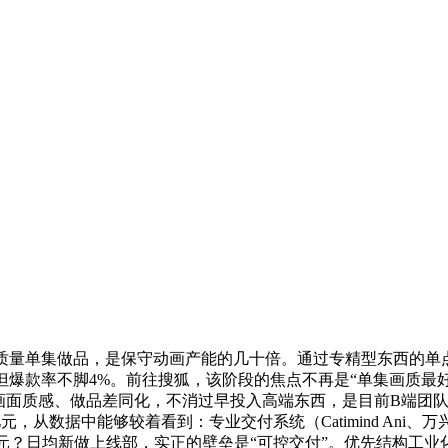
集做品，是保守动画产能的几十倍。通过专精型东西的单点劣势，
但爆款率不脚4%。前往搜狐，该阶段的焦点不再是“单集画质最好
求画面质感、做品差同化，不消过早投入高端东西，是目前B端团
亿元，从数据中能够较着看到：专业交付系统（Catimind A
.6亿元？日均新做上线部，实正的壁垒是“可控交付”。优先结构工