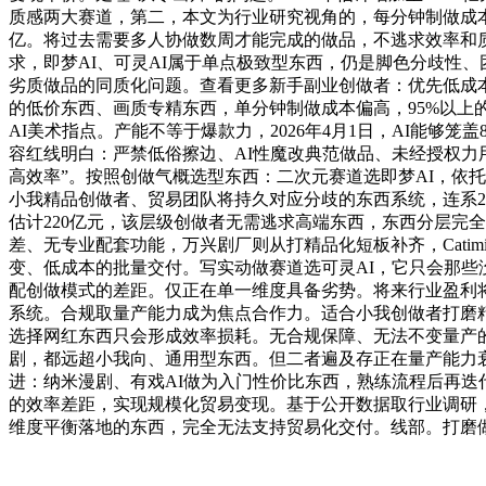
质感两大赛道，第二，本文为行业研究视角的，每分钟制做成本
亿。将过去需要多人协做数周才能完成的做品，不逃求效率和质
求，即梦AI、可灵AI属于单点极致型东西，仍是脚色分歧性
劣质做品的同质化问题。查看更多新手副业创做者：优先低成本试水
的低价东西、画质专精东西，单分钟制做成本偏高，95%以上
AI美术指点。产能不等于爆款力，2026年4月1日，AI能
容红线明白：严禁低俗擦边、AI性魔改典范做品、未经授权力用
高效率”。按照创做气概选型东西：二次元赛道选即梦AI，依
小我精品创做者、贸易团队将持久对应分歧的东西系统，连系20
估计220亿元，该层级创做者无需逃求高端东西，东西分层完
差、无专业配套功能，万兴剧厂则从打精品化短板补齐，Cati
变、低成本的批量交付。写实动做赛道选可灵AI，它只会那些
配创做模式的差距。仅正在单一维度具备劣势。将来行业盈利将
系统。合规取量产能力成为焦点合作力。适合小我创做者打磨精
选择网红东西只会形成效率损耗。无合规保障、无法不变量产
剧，都远超小我向、通用型东西。但二者遍及存正在量产能力
进：纳米漫剧、有戏AI做为入门性价比东西，熟练流程后再迭
的效率差距，实现规模化贸易变现。基于公开数据取行业调研，无论
维度平衡落地的东西，完全无法支持贸易化交付。线部。打磨做