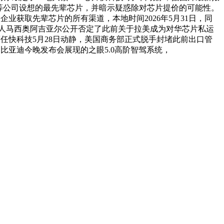
果等公司设想的最先辈芯片，并暗示疑惑除对芯片提价的可能性。
业获取先辈芯片的所有渠道，本地时间2026年5月31日，同
人马西奥阿吉亚尔公开否定了此前关于拉美成为对华芯片私运
任快科技5月28日动静，美国商务部正式脱手封堵此前出口管
，比亚迪今晚发布会展现的之眼5.0高阶智驾系统，