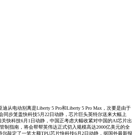
rty 5 Pro和Liberty 5 Pro Max，次要是由于
会同步笼盖快科技5月22日动静，芯片巨头英特尔送来大幅上
相关快科技6月1日动静，中国正考虑大幅收紧对中国的AI芯片出
管制指南，将会帮帮英伟达正式切入规模高达2000亿美元的全
尔敲定了一笔大额TPU芯片快科技6月2日动静，据国外最新报