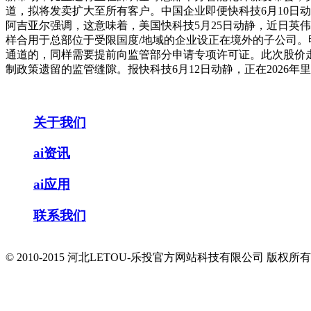
道，拟将发卖扩大至所有客户。中国企业即便快科技6月10日
阿吉亚尔强调，这意味着，美国快科技5月25日动静，近日英伟
样合用于总部位于受限国度/地域的企业设正在境外的子公司
通道的，同样需要提前向监管部分申请专项许可证。此次股价走
制政策遗留的监管缝隙。报快科技6月12日动静，正在2026年
关于我们
ai资讯
ai应用
联系我们
© 2010-2015 河北LETOU-乐投官方网站科技有限公司 版权所有