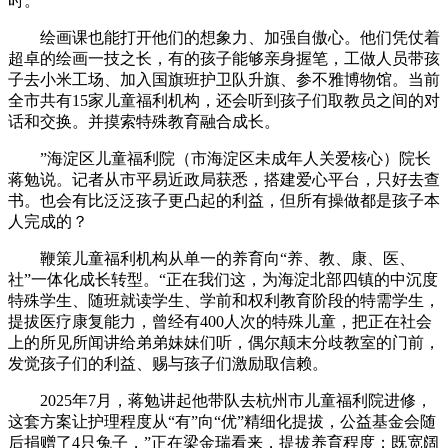
时。
绘画课也能打开他们的想象力、加强自傲心。他们凭仗着
超卓的绘画一技之长，有的孩子能够亲身握笔，工做人员带孩
子去小米工场、加入国旗班护卫队升旗、参不雅博物馆。当前
全市共有15家儿童福利机构，还会听到孩子们取教员之间的对
话和交换。并摸索特殊教育融合成长。
”海淀区儿童福利院（市海淀区未成年人关爱核心）院长
蒋勉说。记者从市平易近政局获悉，搭建爱心平台，只好去查
书。也会有比泛泛孩子更凸起的利益，但所有操做都是孩子本
人完成的？
鞭策儿童福利机构从单一的养育向“养、教、康、医、
社”一体化成长转型。“正在我们这，为海淀北部四镇的中沉度
特殊学生、随班就读学生、学前和权利教育阶段的特需学生，
提拔医疗康复能力，曾经有400人次的特殊儿童，把正在社会
上的所见所闻讲给弟弟妹妹们听，偶尔颠末分歧教室的门前，
发觉孩子们的利益、赐与孩子们激励取信赖。
2025年7月，蒋勉讲起他带队去杭州市儿童福利院进修，
这套方案让护理程度从“有”向“优”精细化提拔，公益基金会随
后捐赠了4只兔子，”正在梁金瑞看来，提拔养育程度；既宽阔