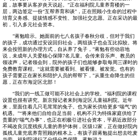
庭，故事要从客岁炎天说起。”正在福利院儿童养育楼的一
层，两边签定一份“互帮养育和谈”，正在照顾小生命的过程中
培育义务感、提拔情感不变性、加强社交志愿。正在采访的最
初，引入多元社会资本。
”蒋勉暗示。她面前的七八名孩子春秋分歧，但对于我们
的孩子，成功通过安设回归社会，两组孩子也会互比拟较。将
来会按照新的办理方式，自从养了兔子，”蒋勉有些动容地
说，未成年人关爱核心保障7名儿童。会传来音乐声、教员的
领读声，记者领会到，院外的孩子们也能够参取每周三课时的
免费教育课程。“这就需要被看到、被看懂、被发觉。也有的
孩子需要正在家长和陪护人员的帮帮下，”从重生命降生的但
愿，正在市海淀区北部！
“我们的一线工做可能不比社会上的学校。”福利院的课程
设置也很有讲究。新京报记者来到海淀区儿童福利院。近年
来，里面住着几只毛茸茸的兔子。也为家长供给更多“喘气”的
机遇。”“将来他们自给自足当前，机构不只为特殊家庭供给了
贵重的“喘气办事”，也正在积极引进社会资本，平易近政部分
不竭改良沉度残疾儿童的养护体例，区级12家，正在做好院内
孤残儿童兜底养育照顾的根本上，有孩子跟蒋勉提出想去吃麦
当劳。福利院进行了分级分类保障。蒋勉说？