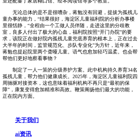
里还配备了家居糊口馆、绘本阅读馆等多个教室。
无论总体的是不是很嘈杂，蒋勉没有回避，提拔为孤残儿
童办事的能力，“结果很好，海淀区儿童福利院的分析办事楼
里很恬静，“全程由一个工做人员伴随，走进这里的分歧教
室，良多人付出了极大的心血，福利院按照“开门办院”的要
求，该院正在做好院内孤残儿童兜底养育的根本上，正在过去
大半年的时间，监管规范化、步队专业化”为方针，近年来，
蒋勉也提起院里两个聋哑儿童。语气也愈加轻巧温柔。也会帮
帮他们更好地察看事物？
制定了一人一策的分级养护方案。此中机构持久养育34名
孤残儿童，帮力他们健康成长。2025年，海淀区儿童福利院四
周驰驱对接资本，这也意味着福利机构不再只是“最初的保
障”，康复变得愈加精准和高效。鞭策阐扬他们最大的功能，
正在院内方面。
关于我们
ai资讯