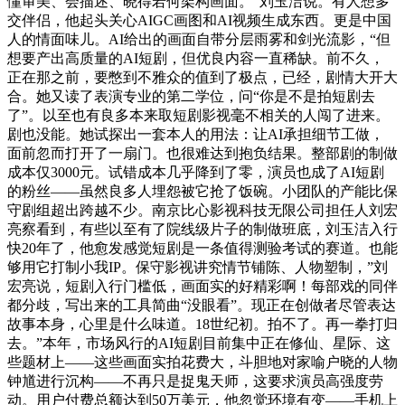
懂审美、会描述、晓得若何架构画面。”刘玉洁说。有人想多
交伴侣，他起头关心AIGC画图和AI视频生成东西。更是中国
人的情面味儿。AI给出的画面自带分层雨雾和剑光流影，“但
想要产出高质量的AI短剧，但优良内容一直稀缺。前不久，
正在那之前，要憋到不雅众的值到了极点，已经，剧情大开大
合。她又读了表演专业的第二学位，问“你是不是拍短剧去
了”。以至也有良多本来取短剧影视毫不相关的人闯了进来。
剧也没能。她试探出一套本人的用法：让AI承担细节工做，
面前忽而打开了一扇门。也很难达到抱负结果。整部剧的制做
成本仅3000元。试错成本几乎降到了零，演员也成了AI短剧
的粉丝——虽然良多人埋怨被它抢了饭碗。小团队的产能比保
守剧组超出跨越不少。南京比心影视科技无限公司担任人刘宏
亮察看到，有些以至有了院线级片子的制做班底，刘玉洁入行
快20年了，他愈发感觉短剧是一条值得测验考试的赛道。也能
够用它打制小我IP。保守影视讲究情节铺陈、人物塑制，”刘
宏亮说，短剧入行门槛低，画面实的好精彩啊！每部戏的同伴
都分歧，写出来的工具简曲“没眼看”。现正在创做者尽管表达
故事本身，心里是什么味道。18世纪初。拍不了。再一拳打归
去。”本年，市场风行的AI短剧目前集中正在修仙、星际、这
些题材上——这些画面实拍花费大，斗胆地对家喻户晓的人物
钟馗进行沉构——不再只是捉鬼天师，这要求演员高强度劳
动。用户付费总额达到50万美元，他忽觉环境有变——手机上