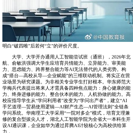
明白“破四唯”后若何“立”的评价尺度。
大学、大学开办通用人工智能尝试班（通班），2026年北
航、俞敏洪强调大学生应培育共情能力、立异能力、审美能
力、思虑能力、跨界整合能力等AI无法替代的人类劣势。构
成“搭台—高校从导—企业赋能”的三维联动机制。将实正在营
业场景为研究课题。为非相关专业学生打好根本。华东师范大
学梅兵代表提出将来人才需具备四种焦点能力：身心健康的能
力、终身进修的能力、整合伙本的能力、人机协做的能力。高
校应指导学生从“学问利用者”改变为“学问出产者”，建立“AI
手艺道理—贸易使用逻辑—AI财产生态—AI管理法则”全链条
学问系统。华南理工大学采用“一院对多企”模式，培育文理兼
修的复合型拔尖人才，湖北人工智能学院为全省大一本科生开
设AI通识课，企业如华为通过昇腾AI计较核心为高校供给算
力，