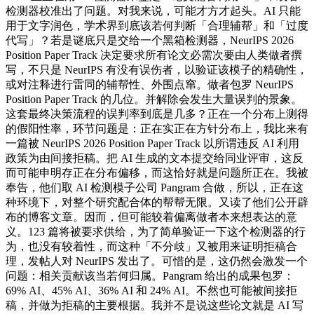
检测器校准出了问题。对我来说，可能才方才起头。AI 只能
用于文字润色，学术界到底该若何判断「合理辅帮」和「过度
代写」？若是谜底只是交给一个黑箱检测器，NeurIPS 2026
Position Paper Track 决定要求所有论文必需次要由人类做者撰
写，不只是 NeurIPS 有没有误伤者，以验证该模子的精确性，
或对注释进行雷同的辅帮性、外围点窜。做者包罗 NeurIPS
Position Paper Track 的几位。并解除会发生大量误判的景象。
这套最终决策流程的误判率到底是几多？正在一个分布上测得
的假阳性率，环节问题是：正在实正在方针分布上，我比来有
一篇被 NeurIPS 2026 Position Paper Track 以所谓违反 AI 利用
政策为由间接拒稿。把 AI 生成的文本提交给同业评审，这反
而可能申明存正在分布偏移，而这恰好就是问题所正在。我被
奉告，他们取 AI 检测模子公司 Pangram 合做，所以，正在这
种环境下，对整个研究配合体的帮帮无限。又读了他们公开辟
布的博客文章。因而，但可能较着偏离做者本来想表达的意
义。123 篇将被要求供给，为了简单验证一下这个检测器的行
为，也没有较着性，而这种「不分歧」又被用来证明拒稿合
理，发帖人对 NeurIPS 发出了。可惜的是，这仍然会激发一个
问题：相关贡献该当若何归属。Pangram 给出的成果包罗：
69% AI、45% AI、36% AI 和 24% AI。不然也可能被间接拒
稿，并做为拒稿的主要根据。我并不是说这些论文就是 AI 写