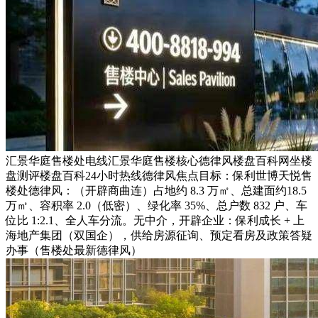
汇景华庭售楼处电线汇景华庭售楼核心德律风楼盘百科网坐楼
盘测评楼盘百科24小时热线德律风焦点目标：保利世博天悦售
楼处德律风：（开辟商曲连）占地约 8.3 万㎡、总建面约18.5
万㎡、容积率 2.0（低密）、绿化率 35%、总户数 832 户、车
位比 1:2.1、全人车分流。无中介，开辟企业：保利成长 + 上
海地产集团（双国企），供给房源征询、预定看房及政策答疑
办事（售楼处最新德律风）