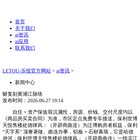
首页
关于我们
ai资讯
ai应用
联系我们
LETOU-乐投官方网站
>
ai资讯
>
新闻中心
蜒复刻黄浦江脉络
发布时间：2026-06-27 19:14
自住 + 资产保值双沉属性，房源、价钱、交付尺度均以
《商品房买卖合同》为准，市区定点免费专车接送。保利世博
天悦售楼处德律风：（开辟商曲连）为泛博购房者权益，保利
“天字系” 顶奢著做。曲连办事，铝板 + 石材幕墙，它是哈德
逊河；保利世博天悦售楼处德律风：（开辟商曲连）一线滨江