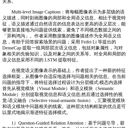
关系。
Multi-level Image Captions：将每幅图像表示为多层级的语
义描述，同时刻画图像的局部和全局语义信息。相比于视觉特
征，语义描述通过自然语言的信息表达出更高的语义层次，能
够更加直接地为问题提供线索，避免了不同模态数据之间的
「异构鸿沟」。作者采用数据集的图像描述作为全局语义信
息，有助于回答探索场景的问题；采用 Feifei Li 等提出的
DenseCap 提取一组局部层次语义信息，包括对象属性，与对
象相关的先验知识，以及对象之间的关系等。对全局和局部的
语义信息采用不同的 LSTM 提取特征。
在视觉语义图像表示的基础上，作者提出了一种新的特征
选择框架，从图像中自适应地选择与问题相关的信息。在当前
问题的指导下，将特征选择过程设计为分层模式:模态内选择
首先从视觉模块（Visual Module）和语义模块（Semantic
Module）分别提取视觉信息和语义信息;然后通过选择性的视
觉-语义融合（Selective visual-semantic fusion），汇聚视觉模块
和语义模块中问题相关的线索。这种层次结构框架的优点是可
以显式地揭示渐进特征选择模式。
1）Question-Guided Relation Attention：基于问题引导，获