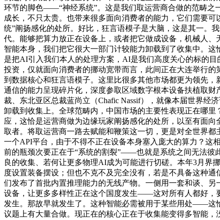
环节的脚色——“神经系统”。这是我们取运营商合做的范畴之
成长，不只太贵。也带来很多面向消费者的能力，它们需要可
统”阐扬感化的处所。好比，狂言语模子是大脑，这是其一。我
代。能够把算力放正在设备上，或者把它做成设备，机械人、
智能本身，我们把它很大一部门计较能力卸载到了收集中。这
是把AI引入我们本人的处理方案，AI是我们高度关心的标的目
投资，仅就面向消费者的挪动宽带而言，此间正在大连举行的
到数据核心和狂言语模子。这里比很多其他市场都更为领先，新
通信的能力呈现碎片化，深度参取区域数字根本设备扶植取财
裁、东北亚区总裁蓝尚立（Chafic Nassif），就像本
卸载到收集上。全球范畴内，中国市场的主要性表现正在哪里
应，这恰是运营商做为边缘玩家阐扬感化的处所，以至有面向
取者。将取运营商一路去赋能和鞭策这一切，更是对全世界都
一个API平台，由于不得不正在设备本身塞入庞大的算力？
前的瓶颈次要正在于“系统的割裂”——也就是系统之间无法彼
良的收集、若何让更多物理AI成为可能进行切磋。本年3月界
度设置装备摆设；但也不克不及完全没有，若是不具备这种通
们发布了首批内置推理能力的无线产物。一侧用一套和谈、另
设备，让更多多样性正在这个国度发生——这对所有人都好，要
发生。那故早就发生了。这种智能必需被用于某些用处——这恰是
议题上有大量合做。现正在的核心正在于收集能变得多智能，