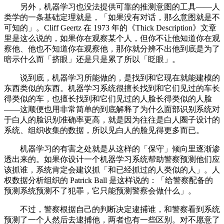
另外，机器学习也没法提供可靠的推测意图的工具——人
类学的一条基础定理就是，「如果没有对话，那么意图就是不
可知的」。Cliff Geertz 在 1973 年的《Thick Description》文章
里是这么说的，如果你在观察某个人，但你不让他知道你在观
察他、他也不知道你在观察他，那你就分辨不出他到底是为了
暗示什么而「挤眼」还是只是累了所以「眨眼」。
说到底，机器学习所能做的，是找到和它现在就能建模的
东西类似的东西。机器学习系统很擅长找到和它们见过的车长
得类似的车，也擅长找到和它们见过的人脸长得类似的人脸
——这顺便也用非常简单的到底解释了为什么面部识别系统对
于白人的脸识别准确率更高，就是因为往往是白人圈子设计的
系统、组织收集的数据，所以见白人的脸见得更多而已。
机器学习的有害之处就是从这样的「保守」倾向里逐渐渗
透出来的。如果你设计一个机器学习系统帮助警察预测他们应
该抓谁，系统肯定会建议抓「和已经抓过的人类似的人」。人
权数据分析组织的 Patrick Ball 是这样说的：「给警察配备的
预测系统预测不了犯罪，它只能预测警察会做什么」。
不过，警察根据自己的判断决定逮捕谁，和警察看到系统
预测了一个人然后去逮捕他，两者也有一些区别。对不愿意了