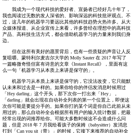
我成为一个现代科技的爱好者、宣扬者已经好几十年了，
我也阅读过无数的发人深省的、影响深远的科技批评观点。不
过，这几年的机器学习要远比其他的科技趋势火热许多。从大
众媒体报道、从企业宣传上来看，许多曾经在理想中的高科技
产品、高科技生活方式，都会借助机器学习的力量来到我们身
边。
但在这所有美好的愿景背后，也有一些质疑的声音让人反
复咀嚼。蒙特利尔麦吉尔大学的 Molly Sauter 在 2017 年写了
一篇略微奇怪但富有诗意的文章《Instant Recall》，里面有这
么一句「机器学习从本质上来讲是保守的」。
机器学习从本质上来讲是保守的，它没法改变，它只能默
认未来和过去是一样的。如果你给你的伴侣发消息时候用过
「Hey darling」这个开头，那下次你一打出来「Hey」，
「darling」就会出现在自动补全列表的第一个位置上，即便这
次你可能是要提分手的。如果你打的某个词是你自己此前从未
用过的，那么自动补全会根据所有用户的输入统计数据，把最
经常出现的词推荐给你。可能大多数时候这不会造成什么问
题，但是 2018 年 7 月我给看孩子的保姆（babysitter）发消息
打到「Can you sit（带）」的时候，它接下来推荐的自动补全