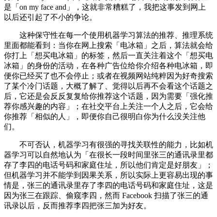
是「on my face and」，这就非常糟糕了，我把这事发到网上
以后还引起了不小的争论。
这种保守性在每一个使用机器学习算法的推荐、推理系统
里面都能看到：当你在网上搜索「电冰箱」之后，算法就会给
你打上「想买电冰箱」的标签，然后一直关注着这个「想买电
冰箱」的身份的活动，在各种广告位给你介绍各种电冰箱，即
便你已经买了也不会停止；或者在视频网站纯粹因为好奇搜索
了某个冷门话题，大概了解了、觉得以后再不会看这个话题之
后，它还是会反反复复给你推荐这个话题，因为需要「强化推
荐你感兴趣的内容」；在社交平台上关注一个人之后，它会给
你推荐「相似的人」，即便你自己很明白你为什么没关注他
们。
不可否认，机器学习有很强的寻找关联性的能力，比如机
器学习可以自然地认为「在很长一段时间里张三的通讯录里都
存了李四的电话号码和家庭住址，所以他们肯定是好朋友」；
但机器学习并不能学到因果关系，所以实际上更容易出现的事
情是，张三的通讯录里存了李四的电话号码和家庭住址，这是
因为张三在跟踪、偷窥李四，然而 Facebook 扫描了张三的通
讯录以后，反而推荐李四把张三加为好友。