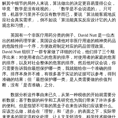
解其中细节的局外人来说，算法做出的决定更容易显得公众，
毕竟「数学是没有歧视的」、「数学是不会说谎的」。只可
惜，机器学习里并不仅仅有数学而已，要说「算法能客观地反
应社会真实需求」，倒不如说「算法能真实反应设计它的人的
观念和习惯」。
英国有一个非医疗用药分类的例子。David Nutt 是一位杰
出的精神药理学家，英国议会请他对非医疗用途的精神类药品
的危险性排一个序，方便政府制定对应的药品管理政策。
David Nutt 组织了一群专家做了详细的讨论，他们排了三个顺
序出来：对使用者自己的危害的排序，对使用者的家庭的危害
的排序，以及对社会整体的危害的排序。然后他对议会说，你
只需要告诉我你最想保护哪一类，我就能给你一个准确的排
序。排序本身并不难，有很多基于实证的证据可以参考，得到
准确的结果；但「最想保护哪一类」是人类需要做的价值判
断，没有「是否准确」之分。
数据分析这件事由来已久，从第一种税收的开始就需要分
析数据；基于数据的科学和工具研究也为我们带来了许许多多
的便利。但是指望不可靠的黑盒子在来告诉我们应该要什么、
应该怎么做，就会在「理智」和「进步」的表面之下，实际带
来更多的固定流程化处理、让人文关怀消失。科学技术能做什