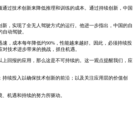
通过技术创新来降低推理和训练的成本。通过持续创新，中国
新，实现了全无人驾驶方式的运行。他进一步指出，中国的自
的自动驾驶。
速，成本每年降低约90%，性能越来越好。因此，必须持续投
应对技术进步带来的挑战，抓住机遇。
上回报的应用，那么这是不可持续的。这一观点提醒我们，应
持续投入以确保技术创新的前沿；以及关注应用层的价值创
境、机遇和持续的努力所驱动。