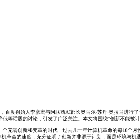
t 2025峰会上，百度创始人李彦宏与阿联酋AI部长奥马尔·苏丹·奥
降低等话题的讨论，引发了广泛关注。本文将围绕“创新不能被
充满创新和变革的时代，过去几十年计算机革命的每18个月性
算机革命的速度，充分证明了创新并非源于计划，而是环境与机