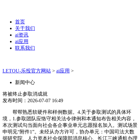
首页
关于我们
ai资讯
ai应用
联系我们
LETOU-乐投官方网站
>
ai应用
>
新闻中心
将被终止参取消成就
发布时间：2026-07-07 16:49
帮帮熟悉软硬件和样例数据。4.关于参取测试的具体环
境，1.参取团队应恪守相关法令律例和本通知布告相关内容，
本次测试勾当面向社会各企事业单元志愿报名加入。测试场景
申明见“附件1”。未经从办方许可，协办单元：中国司法大数
据研究院、人力资本社会保障部消息核心、长江三峡通航办理