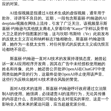
应的对策。
AI造假视频是指通过AI技术生成的虚假视频，通常用于
欺诈、诽谤等不良目的。近期，一段包含斯嘉丽·约翰逊的AI
deepfake视频在网络上流传，引发了广泛关注。该视频显示斯
嘉丽·约翰逊与其他犹太裔名人穿着印有“Kanye”字样以及带有
大卫之星的中指图案的T恤，这与坎耶·韦斯特（Ye）此前发布
的反犹太主义言论和纳粹标志T恤相吻合。斯嘉丽·约翰逊强
调，她作为一名犹太女性，对任何形式的反犹太主义或仇恨言
论都绝不容忍。
斯嘉丽·约翰逊一直对AI技术的发展持谨慎态度。她曾起
诉一家AI应用程序开发商，因其在广告中未经授权使用她的
姓名和肖像。此外，她还曾公开批评OpenAI在ChatGPT中使
用类似她声音的行为，这最终促使OpenAI停止使用该声音。
这些行为反映出她对AI技术潜在风险的警觉。
面对AI技术的滥用，斯嘉丽·约翰逊呼吁政府通过立法限
制AI的使用。她强调，必须谴责AI的滥用行为，无论其传播
的内容是什么，否则我们可能会失去对现实的掌控。这是一个
影响全人类未来的紧迫问题，应当超越党派分歧。