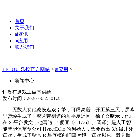
首页
关于我们
ai资讯
ai应用
联系我们
LETOU-乐投官方网站
>
ai应用
>
新闻中心
也没有逛戏工做室供给
发布时间：2026-06-23 01:23
无数人劝他改换逛戏引擎，可谓离谱。开工第三天，屏幕
里曾经生成了一整片带街道的居平易近区，徐子文暗示，他正
在 X 平台发文，他写道：“便宜《GTA6》。音译）是人工智
能智能体草创公司 HyperEcho 的创始人，想要做出 3A 级此外
逛戏，生成了贴合 R 星气概的旧事片段、逛戏脚色、载具取